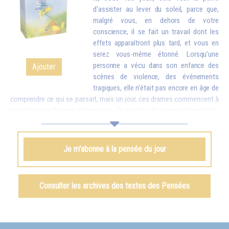
d'assister au lever du soleil, parce que,
malgré vous, en dehors de votre
conscience, il se fait un travail dont les
effets apparaîtront plus tard, et vous en
serez vous-même étonné. Lorsqu’une
personne a vécu dans son enfance des
Ajouter
scènes de violence, des événements
tragiques, elle n'était pas encore en âge de
comprendre ce qui se passait, mais un jour, ces drames commencent à
ressortir sous formes d'angoisses, de troubles du comportement très
difficiles à guérir. Que l'on comprenne ou que l'on ne comprenne pas,
tout s'enregistre et peut revenir un jour à la surface. C'est pourquoi,
même si vous ne « comprenez » rien à ce phénomène cosmique qu'est
Je m'abonne à la pensée du jour
le lever du soleil, mettez-vous dans de bonnes conditions, et
obligatoirement, votre esprit, votre âme, votre corps absorberont
quelques éléments, qui se manifesteront plus tard en vous comme
Consulter les archives des textes des Pensées
harmonie, paix et lumière.
Omraam Mikhaël Aïvanhov
Voir le livre
Vers une civilisation solaire
, chapitre II