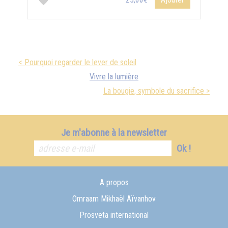
25,00€
< Pourquoi regarder le lever de soleil
Vivre la lumière
La bougie, symbole du sacrifice >
Je m'abonne à la newsletter
Ok !
A propos
Omraam Mikhaël Aïvanhov
Prosveta international