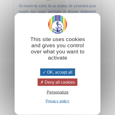
Se nourrir du soleil, de sa chaleur, de sa lumière pour
nourrir nos corps spirituels et devenir réellement
vivant.
Ajouter
3,50€
This site uses cookies
and gives you control
over what you want to
La nouvelle religion : solaire et universelle (Tome 1)
activate
OK, accept all
Deny all cookies
Personalize
Privacy policy
La religion solaire véritablement universelle car seul