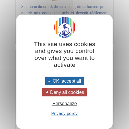
Se nourrir du soleil, de sa chaleur, de sa lumière pour
nourrir nos corps spirituels et devenir réellement
vivant.
Ajouter
3,50€
This site uses cookies
and gives you control
over what you want to
La nouvelle religion : solaire et universelle (Tome 1)
activate
OK, accept all
Deny all cookies
Personalize
Privacy policy
La religion solaire véritablement universelle car seul