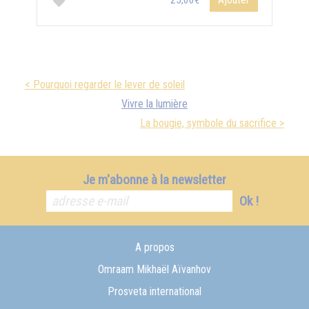
25,00€
< Pourquoi regarder le lever de soleil
Vivre la lumière
La bougie, symbole du sacrifice >
Je m'abonne à la newsletter
Ok !
A propos
Omraam Mikhaël Aïvanhov
Prosveta international