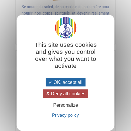
Se nourrir du soleil, de sa chaleur, de sa lumière pour
nourrir nos corps spirituels et devenir réellement
vivant.
Ajouter
3,50€
This site uses cookies
and gives you control
over what you want to
La nouvelle religion : solaire et universelle (Tome 1)
activate
OK, accept all
Deny all cookies
Personalize
Privacy policy
La religion solaire véritablement universelle car seul