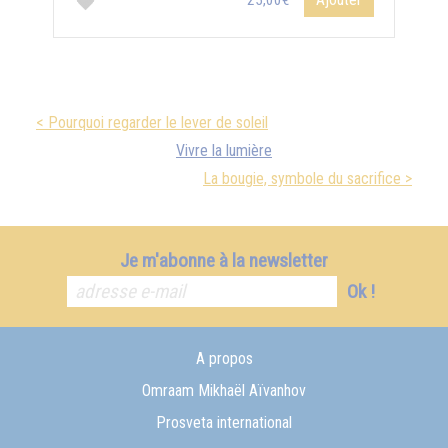
25,00€
< Pourquoi regarder le lever de soleil
Vivre la lumière
La bougie, symbole du sacrifice >
Je m'abonne à la newsletter
Ok !
A propos
Omraam Mikhaël Aïvanhov
Prosveta international