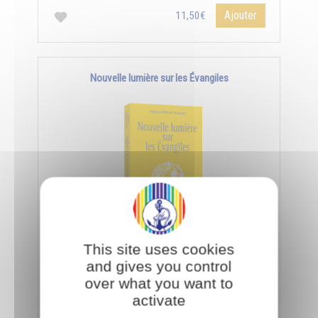
Ajouter
11,50€
Nouvelle lumière sur les Évangiles
Pour interpréter les paraboles de Jésus, il faut
This site uses cookies
utiliser la science des symboles qui s'acquiert par
and gives you control
les facultés de l’âme et de l'esprit.
over what you want to
activate
Ajouter
11,50€