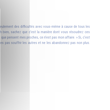
n seulement des difficultés avec vous-même à cause de tous les
h bien, sachez que c’est la manière dont vous résoudrez ces
 ce que pensent mes proches, ce n’est pas mon affaire. » Si, c’est
tes pas souffrir les autres et ne les abandonnez pas non plus.