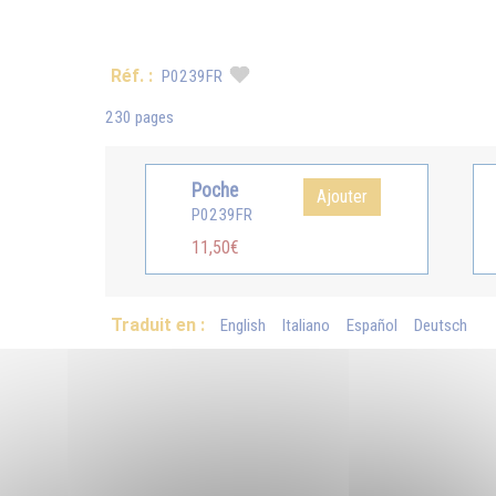
Réf. :
P0239FR
230 pages
Poche
Ajouter
P0239FR
11,50€
Traduit en :
English
Italiano
Español
Deutsch