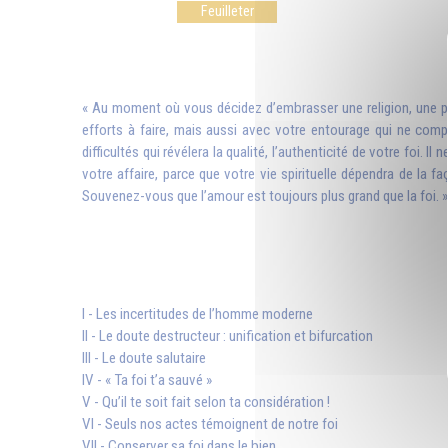
Feuilleter
« Au moment où vous décidez d’embrasser une religion, une phi
efforts à faire, mais aussi avec votre entourage qui ne co
difficultés qui révélera la qualité, l’authenticité de votre foi.
votre affaire, parce que votre vie spirituelle dépendra de la
Souvenez-vous que l’amour est toujours plus grand que la foi. »
I - Les incertitudes de l’homme moderne
II - Le doute destructeur : unification et bifurcation
III - Le doute salutaire
IV - « Ta foi t’a sauvé »
V - Qu’il te soit fait selon ta considération !
VI - Seuls nos actes témoignent de notre foi
VII - Conserver sa foi dans le bien