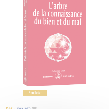
Feuilleter
Réf. :
P0210FR