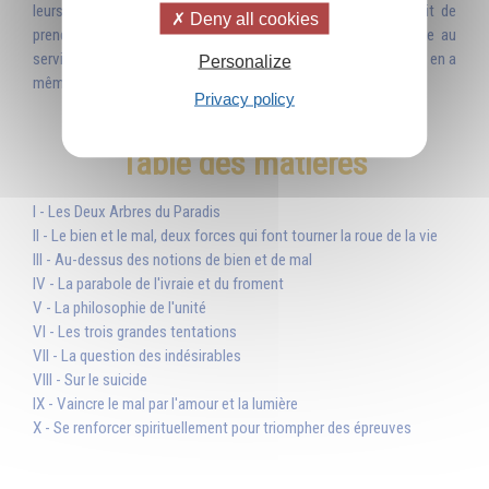
leurs desseins ! Alors, pourquoi le bien n’aurait-il pas le droit de
Deny all cookies
prendre les forces du mal pour les transformer et les mettre au
service d’un idéal élevé ? Non seulement il en a le droit, mais il en a
Personalize
même le devoir. »
Privacy policy
Table des matières
I - Les Deux Arbres du Paradis
II - Le bien et le mal, deux forces qui font tourner la roue de la vie
III - Au-dessus des notions de bien et de mal
IV - La parabole de l'ivraie et du froment
V - La philosophie de l'unité
VI - Les trois grandes tentations
VII - La question des indésirables
VIII - Sur le suicide
IX - Vaincre le mal par l'amour et la lumière
X - Se renforcer spirituellement pour triompher des épreuves