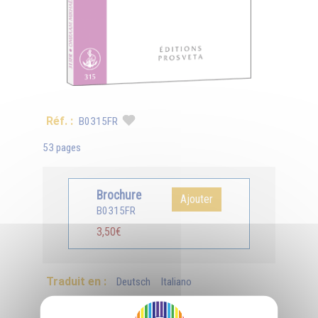
Réf. :
B0315FR
53 pages
Brochure
Ajouter
B0315FR
3,50€
Traduit en :
Deutsch
Italiano