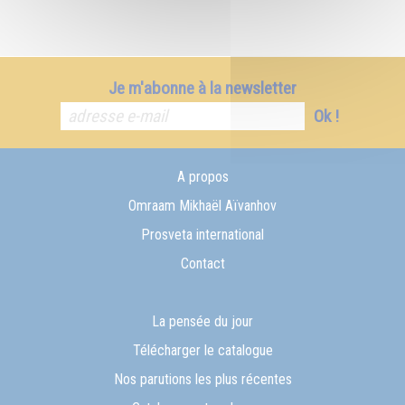
Je m'abonne à la newsletter
Ok !
A propos
Omraam Mikhaël Aïvanhov
Prosveta international
Contact
La pensée du jour
Télécharger le catalogue
Nos parutions les plus récentes