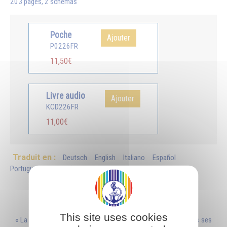
203 pages, 2 schémas
Poche
Ajouter
P0226FR
11,50€
Livre audio
Ajouter
KCD226FR
11,00€
Traduit en :
Deutsch
English
Italiano
Español
Português
Românã
Extrait
This site uses cookies
« La véritable magie, la magie divine, consiste à utiliser toutes ses