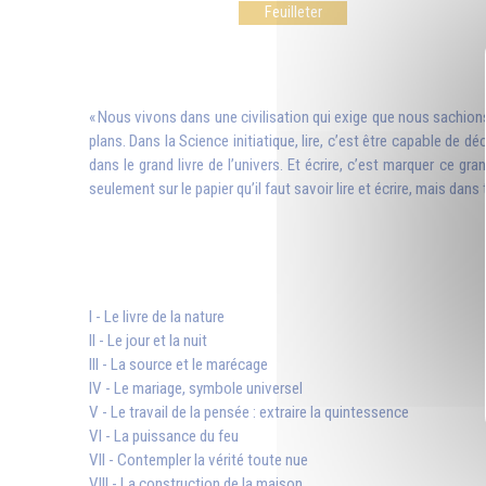
Feuilleter
« Nous vivons dans une civilisation qui exige que nous sachions li
plans. Dans la Science initiatique, lire, c’est être capable de d
dans le grand livre de l’univers. Et écrire, c’est marquer ce g
seulement sur le papier qu’il faut savoir lire et écrire, mais dans 
I - Le livre de la nature
II - Le jour et la nuit
III - La source et le marécage
IV - Le mariage, symbole universel
V - Le travail de la pensée : extraire la quintessence
VI - La puissance du feu
VII - Contempler la vérité toute nue
VIII - La construction de la maison