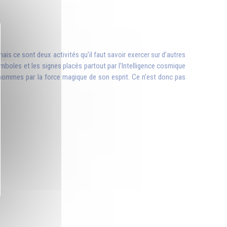
 mais ce sont deux activités qu’il faut savoir exercer sur d’autres
 symboles et les signes placés partout par l’Intelligence cosmique
les hommes par la force magique de son esprit. Ce n’est donc pas