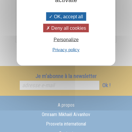
« Un Maître spirituel est lui-même un livre vivant et il
a besoin que ses disciples deviennent aussi des
OK, accept all
livres vivants. »
Deny all cookies
Ajouter
25,00€
Personalize
Privacy policy
Je m'abonne à la newsletter
Ok !
A propos
Omraam Mikhaël Aïvanhov
Prosveta international