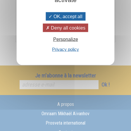
« Un Maître spirituel est lui-même un livre vivant et il
a besoin que ses disciples deviennent aussi des
OK, accept all
livres vivants. »
Deny all cookies
Ajouter
25,00€
Personalize
Privacy policy
Je m'abonne à la newsletter
Ok !
A propos
Omraam Mikhaël Aïvanhov
Prosveta international