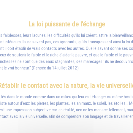
La loi puissante de l'échange
faiblesses, leurs lacunes, les difficultés qu’ils lui créent, attire la bienveilla
ont inférieurs. Ils ne savent pas, ces ignorants, qu’ils transgressent ainsi la l
 il doit établir de vrais contacts avec les autres. Que le savant donne ses c
reux de soutenir le faible et le riche d’aider le pauvre, et que le faible et le p
 richesses ne sont que des eaux stagnantes, des marécages : ils ne découvriront 
t le vrai bonheur." (Pensée du 14 juillet 2012)
Rétablir le contact avec la nature, la vie universell
s dans le monde comme dans un milieu qui leur est étranger ou même hostile! P
te autour d'eux: les pierres, les plantes, les animaux, le soleil, les étoiles... 
 une impression subjective car, en réalité, rien ne les menace tellement; mais
contact avec la vie universelle, afin de comprendre son langage et de travaille