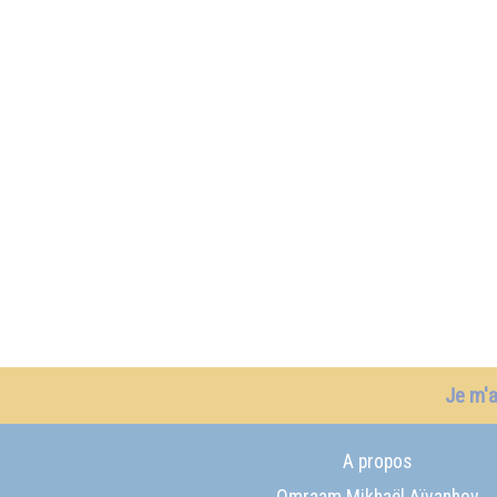
Je m'
A propos
Omraam Mikhaël Aïvanhov