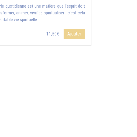
vie quotidienne est une matière que l'esprit doit
sformer, animer, vivifier, spiritualiser : c'est cela
éritable vie spirituelle.
Ajouter
11,50€