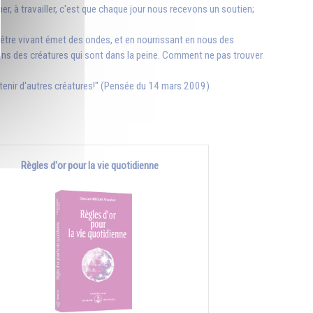
, à travailler, c'est que chaque jour nous recevons un soutien;
e être vivant émet des ondes, et en nourrissant en nous des
ns des créatures qui sont dans la peine. Comment ne pas trouver
enir d'autres créatures!" (Pensée du 14 mars 2009)
Règles d'or pour la vie quotidienne