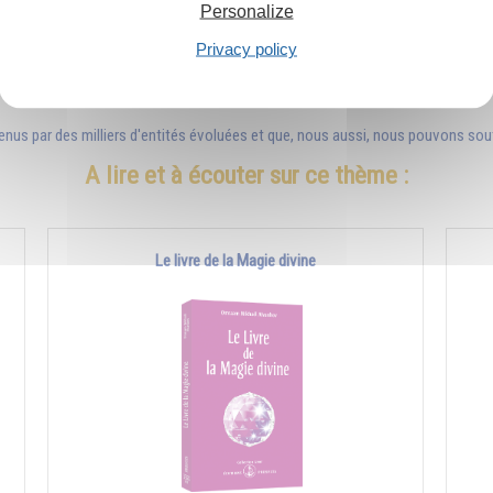
Personalize
 du monde invisible. Si nous pouvons continuer à respirer, à manger, à marcher
Privacy policy
moment où ils reçoivent cette aide, ne savent pas d'où elle leur vient. Chaqu
éditant, nous émettons des ondes bénéfiques grâce auxquelles nous soulageo
s par des milliers d'entités évoluées et que, nous aussi, nous pouvons sout
A lire et à écouter sur ce thème :
Le livre de la Magie divine