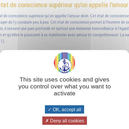
tat de conscience supérieur qu'on appelle l'amour
tat de conscience supérieur qu'on appelle l'amour divin. Cet état de conscience 
'essayer de l'y conduire peu à peu. Cet état de conscience permet à l'homme de se 
te, il ressent une paix profonde et surtout une immense bienveillance à l'égard
ier et qu'elles le poussent à se manifester avec amour et compréhension. La nat
01)
ce, c'est aussi se réjouir de tout ce qui arrive de
on aux autres, voilà un critère de votre évolution. Car généralement, on doit le 
on a échoué. En revanche, quand on les voit dans le malheur, là, les bons sentim
This site uses cookies and gives
s graves, quand les autres ne peuvent plus leur porter ombrage, les humains dev
you control over what you want to
vant le succès et le bonheur des autres que vous devez étudier. Le jour où vo
activate
iments et les pensées égocentriques) pour vous élever jusqu'aux plans causal
OK, accept all
Le soutien des entités bienveillantes
Deny all cookies