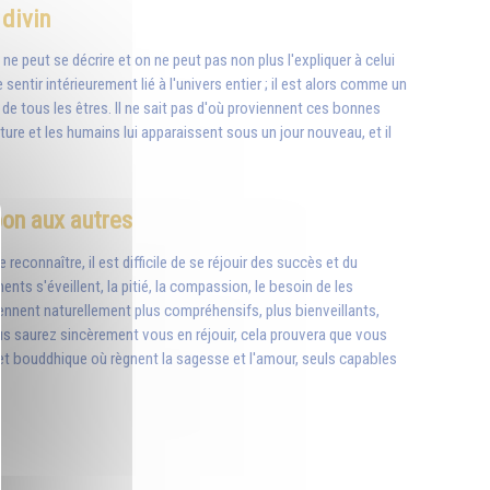
 divin
ne peut se décrire et on ne peut pas non plus l'expliquer à celui
sentir intérieurement lié à l'univers entier ; il est alors comme un
 de tous les êtres. Il ne sait pas d'où proviennent ces bonnes
ure et les humains lui apparaissent sous un jour nouveau, et il
 bon aux autres
reconnaître, il est difficile de se réjouir des succès et du
ents s'éveillent, la pitié, la compassion, le besoin de les
iennent naturellement plus compréhensifs, plus bienveillants,
us saurez sincèrement vous en réjouir, cela prouvera que vous
 et bouddhique où règnent la sagesse et l'amour, seuls capables