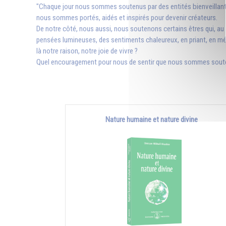
"Chaque jour nous sommes soutenus par des entités bienveillantes
nous sommes portés, aidés et inspirés pour devenir créateurs.
De notre côté, nous aussi, nous soutenons certains êtres qui, au 
pensées lumineuses, des sentiments chaleureux, en priant, en m
là notre raison, notre joie de vivre ?
Quel encouragement pour nous de sentir que nous sommes soutenu
Nature humaine et nature divine