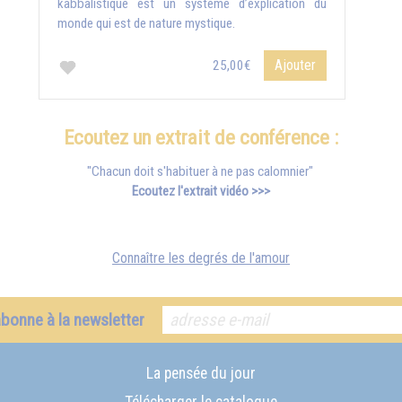
kabbalistique est un système d’explication du
monde qui est de nature mystique.
Ajouter
25,00€
Ecoutez un extrait de conférence :
"Chacun doit s'habituer à ne pas calomnier"
Ecoutez l'extrait vidéo >>>
Connaître les degrés de l'amour
abonne à la newsletter
La pensée du jour
Télécharger le catalogue