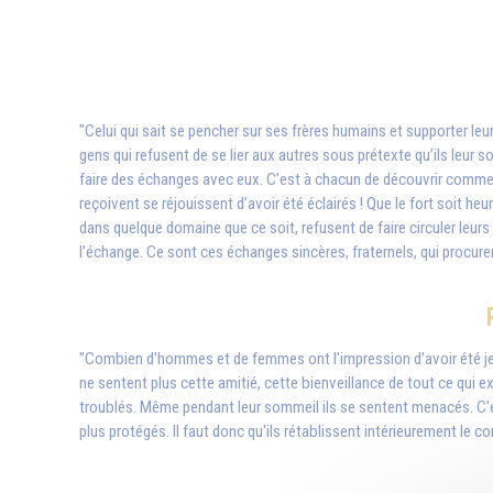
"Celui qui sait se pencher sur ses frères humains et supporter leurs 
gens qui refusent de se lier aux autres sous prétexte qu’ils leur s
faire des échanges avec eux. C’est à chacun de découvrir comment
reçoivent se réjouissent d’avoir été éclairés ! Que le fort soit heu
dans quelque domaine que ce soit, refusent de faire circuler leurs
l’échange. Ce sont ces échanges sincères, fraternels, qui procuren
"Combien d'hommes et de femmes ont l'impression d'avoir été jeté
ne sentent plus cette amitié, cette bienveillance de tout ce qui exis
troublés. Même pendant leur sommeil ils se sentent menacés. C'est
plus protégés. Il faut donc qu'ils rétablissent intérieurement le 