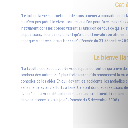
Cet é
"Le but de la vie spirituelle est de nous amener à connaître cet é
qui n'est pas prêt à le vivre ; tout ce que l'on peut faire, c'est d
instrument dont les cordes vibrent à l'unisson de tout ce qui exis
dispositions, il sent simplement qu'elles ont envahi son être ent
sent que c'est cela le vrai bonheur." (Pensée du 31 décembre 20
La bienveillan
"La faculté que vous avez de vous réjouir de tout ce qui arrive de b
bonheur des autres, et à plus forte raison s'ils réussissent là où 
consoler, de les aider. Eh oui, devant les accidents, les maladie
sans même avoir d'efforts à faire. Ce sont donc vos réactions de
avez réussi à vous détacher des plans astral et mental (les sent
de vous donner la vraie joie." (Pensée du 5 décembre 2008)