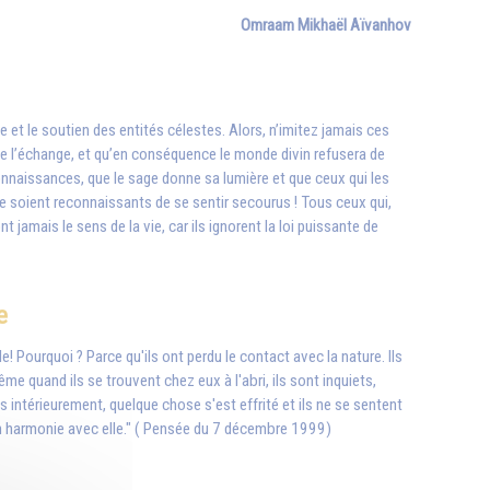
Omraam Mikhaël Aïvanhov
nce et le soutien des entités célestes. Alors, n’imitez jamais ces
oi de l’échange, et qu’en conséquence le monde divin refusera de
onnaissances, que le sage donne sa lumière et que ceux qui les
auvre soient reconnaissants de se sentir secourus ! Tous ceux qui,
jamais le sens de la vie, car ils ignorent la loi puissante de
e
ourquoi ? Parce qu'ils ont perdu le contact avec la nature. Ils
Même quand ils se trouvent chez eux à l'abri, ils sont inquiets,
 intérieurement, quelque chose s'est effrité et ils ne se sentent
r en harmonie avec elle." ( Pensée du 7 décembre 1999)