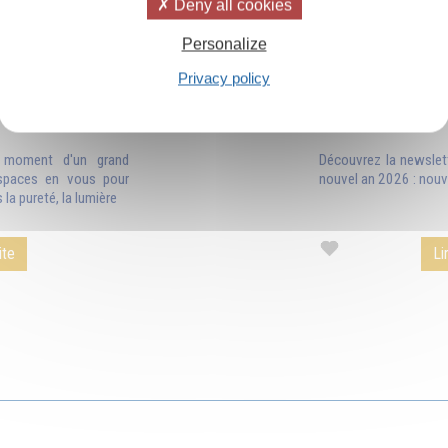
Deny all cookies
Personalize
Privacy policy
uvelle année
Newsletter Noë
e moment d'un grand
Découvrez la newslet
spaces en vous pour
nouvel an 2026 : nouve
 la pureté, la lumière
ite
Li