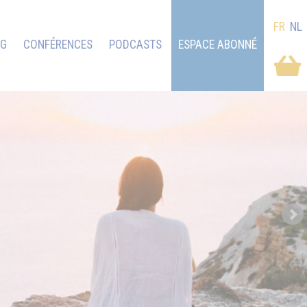
FR
NL
OG
CONFÉRENCES
PODCASTS
ESPACE ABONNÉ
Next