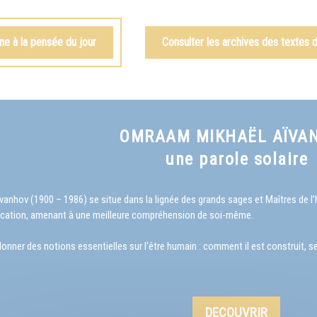
e à la pensée du jour
Consulter les archives des textes
OMRAAM MIKHAËL AÏVA
une parole solaire
hov (1900 – 1986) se situe dans la lignée des grands sages et Maîtres de l’hu
cation, amenant à une meilleure compréhension de soi-même.
ner des notions essentielles sur l'être humain : comment il est construit, ses r
DECOUVRIR