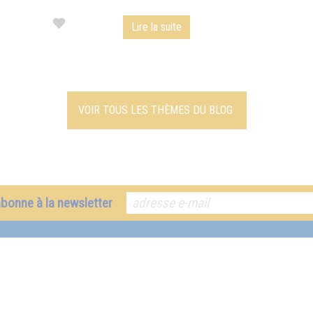
Lire la suite
VOIR TOUS LES THÈMES DU BLOG
abonne à la newsletter
La pensée du jour
Télécharger le catalogue
Nos parutions les plus récentes
Catalogue autres langues