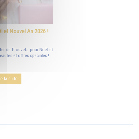
l et Nouvel An 2026 !
ter de Prosveta pour Noël et
autés et offres spéciales !
re la suite