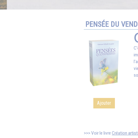
PENSÉE DU VEND
C'
im
l'
vi
so
Ajouter
Voir le livre
Création artist