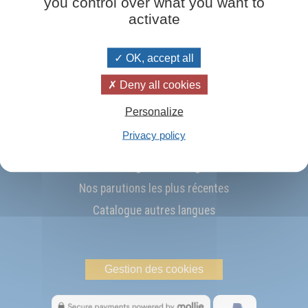
you control over what you want to
Collect
activate
OK, accept all
Deny all cookies
abonne à la newsletter
Personalize
Privacy policy
La pensée du jour
Télécharger le catalogue
Nos parutions les plus récentes
Catalogue autres langues
Gestion des cookies