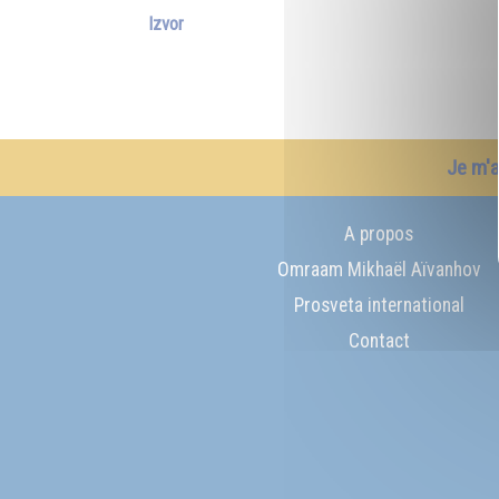
Izvor
Je m'
A propos
Omraam Mikhaël Aïvanhov
Prosveta international
Contact