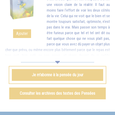
une vision claire de la réalité. Il faut au
moins faire l'effort de voir les deux côtés
de la vie. Celui qui ne voit que le bien et se
montre toujours satisfait, optimiste, n'est
pas dans le vrai. Mais passer son temps à
être furieux parce que tel et tel ont dit ou
Ajouter
fait quelque chose qui ne vous plaît pas,
parce que vous avez dû payer un objet plus
cher que prévu, ou même encore plus bêtement parce que le repas est
trop cuit, trop salé ou pas assez, et réagir devant de si petits
inconvénients comme si c'étaient des catastrophes, cela finit par vous
rendre stupide. Mettez donc en balance ces détails avec toutes les
richesses que vous apporte la vie. Quand vous vous apercevrez que,
Je m'abonne à la pensée du jour
pour de petites contrariétés, vous êtes prêt à oublier combien il y a de
choses belles et bonnes dans le monde et à troubler la vie de votre
famille et de tout votre entourage, vous aurez honte...
Consulter les archives des textes des Pensées
Omraam Mikhaël Aïvanhov
Voir le livre
Le rire du sage
, chapitre I