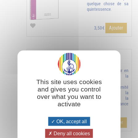
quelque chose de sa
quintessence.
Ajouter
3,50€
SEUL UN HAUT IDEAL APPORTE LA PLENITUDE
Trouver le bonheur en
recherchant la
This site uses cookies
perfection,
l’immensité, l’éternité
and gives you control
et obtenir la
over what you want to
connaissance, la
activate
richesse, la puissance
et l’amour.
OK, accept all
Ajouter
5,00€
Deny all cookies