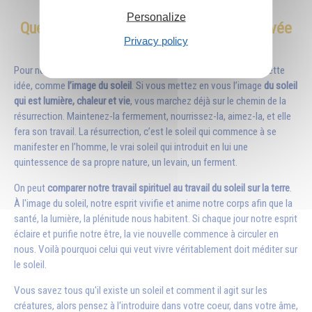
Personalize
Quelle image peut nourrir cette idée élevée
Privacy policy
?
Pour nous aider, cela peut être aussi une image qui concrétise cette
idée, comme
l’image du soleil
. Si vous mettez en vous l’image
du soleil
qui est lumière, chaleur et vie
, vous marchez déjà sur le chemin de la
résurrection. Maintenez-la fermement, nourrissez-la, aimez-la, et elle
fera son travail. La résurrection, c’est le soleil qui commence à se
manifester en l’homme, le vrai soleil qui introduit en lui une
quintessence de sa propre nature, un levain, un ferment.
On peut
comparer notre travail spirituel au travail du soleil sur la terre
.
À l'
image du soleil
, notre esprit vivifie et anime notre corps afin que la
santé, la lumière, la plénitude nous habitent. Si chaque jour notre esprit
éclaire et purifie notre être, la vie nouvelle commence à circuler en
nous. Voilà pourquoi celui qui veut vivre véritablement doit méditer sur
le soleil.
Vous savez tous qu'il existe un soleil et comment il agit sur les
créatures, alors pensez à l'introduire dans votre
coeur
, dans votre âme,