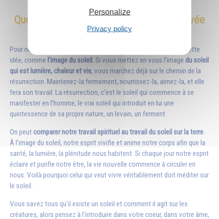
Personalize
Quelle image peut nourrir cette idée élevée
Privacy policy
?
Pour nous aider, cela peut être aussi une image qui concrétise cette
idée, comme
l’image du soleil
. Si vous mettez en vous l’image
du soleil
qui est lumière, chaleur et vie
, vous marchez déjà sur le chemin de la
résurrection. Maintenez-la fermement, nourrissez-la, aimez-la, et elle
fera son travail. La résurrection, c’est le soleil qui commence à se
manifester en l’homme, le vrai soleil qui introduit en lui une
quintessence de sa propre nature, un levain, un ferment.
On peut
comparer notre travail spirituel au travail du soleil sur la terre
.
À l'
image du soleil
, notre esprit vivifie et anime notre corps afin que la
santé, la lumière, la plénitude nous habitent. Si chaque jour notre esprit
éclaire et purifie notre être, la vie nouvelle commence à circuler en
nous. Voilà pourquoi celui qui veut vivre véritablement doit méditer sur
le soleil.
Vous savez tous qu'il existe un soleil et comment il agit sur les
créatures, alors pensez à l'introduire dans votre
coeur
, dans votre âme,