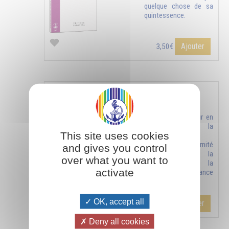
quelque chose de sa
quintessence.
Ajouter
3,50€
SEUL UN HAUT IDEAL APPORTE LA PLENITUDE
Trouver le bonheur en
recherchant la
This site uses cookies
perfection,
l’immensité, l’éternité
and gives you control
et obtenir la
over what you want to
connaissance, la
activate
richesse, la puissance
et l’amour.
OK, accept all
Ajouter
5,00€
Deny all cookies