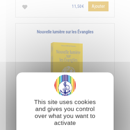
Ajouter
11,50€
Nouvelle lumière sur les Évangiles
Pour interpréter les paraboles de Jésus, il faut
This site uses cookies
utiliser la science des symboles qui s'acquiert par
and gives you control
les facultés de l’âme et de l'esprit.
over what you want to
activate
Ajouter
11,50€