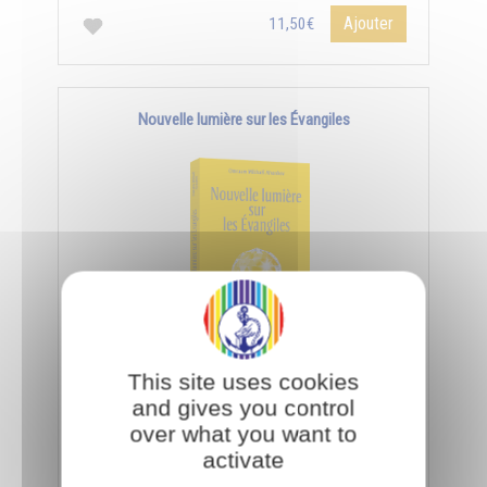
Ajouter
11,50€
Nouvelle lumière sur les Évangiles
Pour interpréter les paraboles de Jésus, il faut
This site uses cookies
utiliser la science des symboles qui s'acquiert par
and gives you control
les facultés de l’âme et de l'esprit.
over what you want to
activate
Ajouter
11,50€