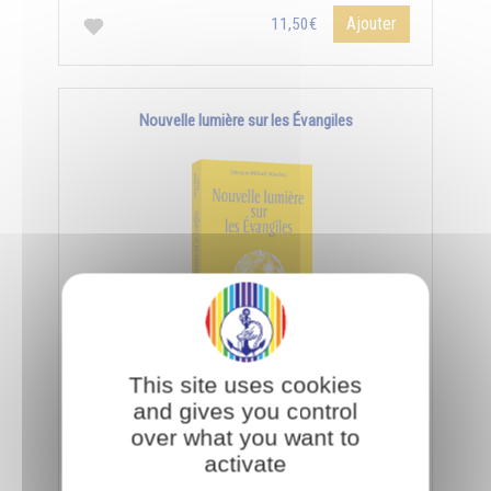
Ajouter
11,50€
Nouvelle lumière sur les Évangiles
Pour interpréter les paraboles de Jésus, il faut
This site uses cookies
utiliser la science des symboles qui s'acquiert par
and gives you control
les facultés de l’âme et de l'esprit.
over what you want to
activate
Ajouter
11,50€