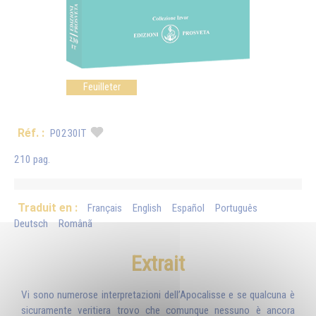
Feuilleter
Réf. :
P0230IT
210 pag.
Traduit en :
Français
English
Español
Português
Deutsch
Românã
Extrait
Vi sono numerose interpretazioni dell’Apocalisse e se qualcuna è
sicuramente veritiera trovo che comunque nessuno è ancora