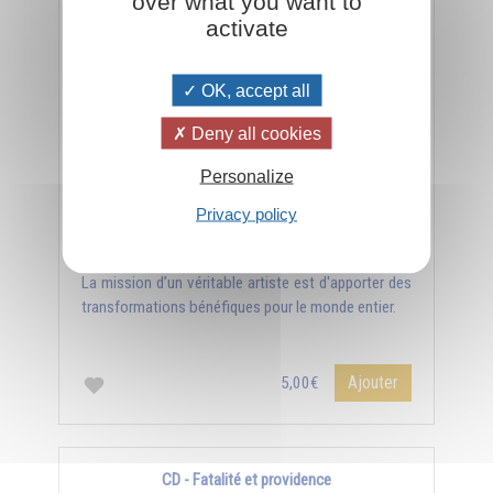
over what you want to
activate
CD - La mission de l'art
OK, accept all
Deny all cookies
Personalize
Privacy policy
La mission d’un véritable artiste est d'apporter des
transformations bénéfiques pour le monde entier.
Ajouter
5,00€
CD - Fatalité et providence