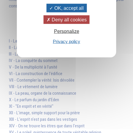
construire leur avenir de fils et de filles de Dieu. »
OK, accept all
Deny all cookies
Table des matières
Personalize
I - La charpente de l'univers
Privacy policy
II - La Maison divine des poids et mesures
III - Le lien avec le centre
IV - La conquête du sommet
V - De la multiplicité à l'unité
VI - La construction de l'édifice
VII - Contempler la vérité: Isis dévoilée
VIII - Le vêtement de lumière
IX - La peau, organe de la connaissance
X - Le parfum du jardin d'Eden
XI - "En esprit et en vérité"
XII - L'image, simple support pour la prière
XIII - L'esprit n'est pas dans les vestiges
XIV - On ne trouve les êtres que dans l'esprit
XV - Le soleil, quintessence de toute véritable religion