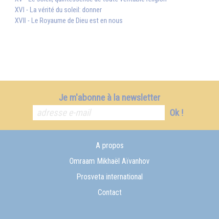
XVI - La vérité du soleil: donner
XVII - Le Royaume de Dieu est en nous
Je m'abonne à la newsletter
Ok !
A propos
Omraam Mikhaël Aïvanhov
Prosveta international
Contact