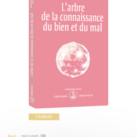
Feuilleter
Réf. :
P0210FR