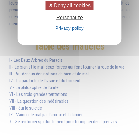
leurs desseins ! Alors, pourquoi le bien n’aurait-il pas le droit de
Deny all cookies
prendre les forces du mal pour les transformer et les mettre au
service d’un idéal élevé ? Non seulement il en a le droit, mais il en a
Personalize
même le devoir. »
Privacy policy
Table des matières
I - Les Deux Arbres du Paradis
II - Le bien et le mal, deux forces qui font tourner la roue de la vie
III - Au-dessus des notions de bien et de mal
IV - La parabole de l'ivraie et du froment
V - La philosophie de l'unité
VI - Les trois grandes tentations
VII - La question des indésirables
VIII - Sur le suicide
IX - Vaincre le mal par l'amour et la lumière
X - Se renforcer spirituellement pour triompher des épreuves