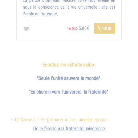
La parole d'Omraam Mikhaël Aïvanhov éveille en
nous la conscience de la vie universelle : elle est
Parole de fraternité.
Ajouter
5,00€
16,00€
Ecoutez les extraits vidéo :
"Seule l'unité sauvera le monde"
"En chemin vers l'universel, la fraternité"
< Le Verseau - Se préparer à une nouvelle époque
De la famille à la fraternité universelle