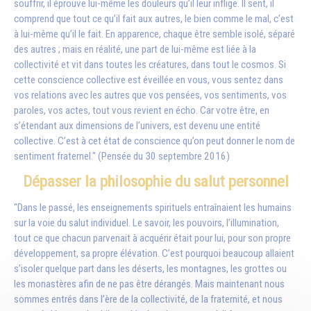
souffrir, il éprouve lui-même les douleurs qu’il leur inflige. Il sent, il
comprend que tout ce qu’il fait aux autres, le bien comme le mal, c’est
à lui-même qu’il le fait. En apparence, chaque être semble isolé, séparé
des autres ; mais en réalité, une part de lui-même est liée à la
collectivité et vit dans toutes les créatures, dans tout le cosmos. Si
cette conscience collective est éveillée en vous, vous sentez dans
vos relations avec les autres que vos pensées, vos sentiments, vos
paroles, vos actes, tout vous revient en écho. Car votre être, en
s’étendant aux dimensions de l’univers, est devenu une entité
collective. C’est à cet état de conscience qu’on peut donner le nom de
sentiment fraternel." (Pensée du 30 septembre 2016)
Dépasser la philosophie du salut personnel
"Dans le passé, les enseignements spirituels entraînaient les humains
sur la voie du salut individuel. Le savoir, les pouvoirs, l’illumination,
tout ce que chacun parvenait à acquérir était pour lui, pour son propre
développement, sa propre élévation. C’est pourquoi beaucoup allaient
s’isoler quelque part dans les déserts, les montagnes, les grottes ou
les monastères afin de ne pas être dérangés. Mais maintenant nous
sommes entrés dans l’ère de la collectivité, de la fraternité, et nous