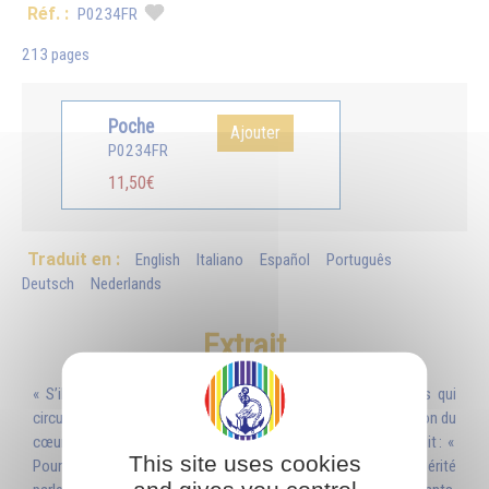
Réf. :
P0234FR
213 pages
Poche
Ajouter
P0234FR
11,50€
Traduit en :
English
Italiano
Español
Português
Deutsch
Nederlands
Extrait
« S’il y a tellement de vérités différentes et contradictoires qui
circulent de par le monde, c’est qu’elles reflètent la déformation du
cœur et de l’intellect des humains. Lorsque quelqu’un vous dit : «
This site uses cookies
Pour moi, la vérité, c’est que… », c’est « sa » vérité, et cette vérité