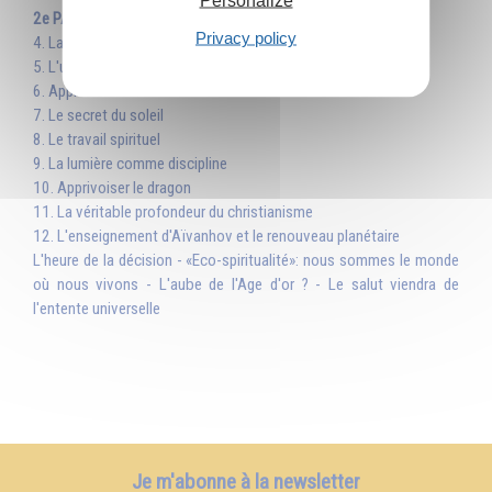
2e PARTIE : L'ENSEIGNEMENT
Privacy policy
4. La philosophie et le mystère de la condition humaine
5. L'univers magique
6. Apprendre à déchiffrer le livre de la Nature
7. Le secret du soleil
8. Le travail spirituel
9. La lumière comme discipline
10. Apprivoiser le dragon
11. La véritable profondeur du christianisme
12. L'enseignement d'Aïvanhov et le renouveau planétaire
L'heure de la décision - «Eco-spiritualité»: nous sommes le monde
où nous vivons - L'aube de l'Age d'or ? - Le salut viendra de
l'entente universelle
Je m'abonne à la newsletter