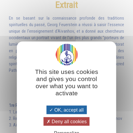
Extrait
En se basant sur la connaissance profonde des traditions
spirituelles du passé, Georg Feuerstein a réussi à saisir l'essence
unique de l'enseignement d'Aïvanhov, et a donné aux chercheurs
occidentaux un portrait vivant de l'un des plus grands "porteurs de
lumière" de notre époque. Georg Feuerstein, titulaire d'un doctorat
en philosophie, est un spécialiste de yoga, un historien des
religions, qui s'est depuis longtemps consacré aux disciplines
spirituelles. Il est l'auteur de plus de vingt volumes, dont Sacred
Paths, The Yoga Tradition, Living Yoga et Holy Madness.
This site uses cookies
and gives you control
over what you want to
Table des matières
activate
1re PARTIE : L'INSTRUCTEUR
OK, accept all
1. La jeunesse d'Omraam Mikhaël Aïvanhov
2. Rencontre avec son instructeur spirituel, le Maître Peter Deunov
Deny all cookies
3. Aïvanhov : visionnaire, instructeur et sauveur d'âmes
Personalize