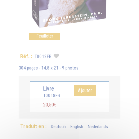
Feuilleter
Réf. :
T0018FR
304 pages - 14,8 x 21 - 9 photos
Livre
Ajouter
T0018FR
20,50€
Traduit en :
Deutsch
English
Nederlands