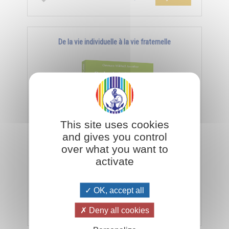
De la vie individuelle à la vie fraternelle
This site uses cookies
and gives you control
over what you want to
activate
C’est dans la vie fraternelle que nous sont données
les meilleures conditions d’évolution.
OK, accept all
Ajouter
5,00€
Deny all cookies