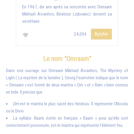
En 1967, dix ans après sa rencontre avec Omraam
Mikhaël Aïvanhov, Béatrice Lejbowicz devient sa
secrétaire.
Ajouter
24,00€
Le nom "Omraam"
Dans son ouvrage sur Omraam Mikhaël Aïvanhov, The Mystery of
Light
( Le mystère de la lumière
), Georg Feuerstein indique que le nom
« Omraam » est formé de deux mantra « Om » et « Ram » bien connus
en Inde. Il précise que :
Om
est le mantra le plus sacré des Hindous. Il représente l’Absolu
ou le Divin.
La syllabe
Raam
, écrite en français « Raam » pour qu’elle soit
correctement prononcée, est le mantra qui représente l’élément feu.