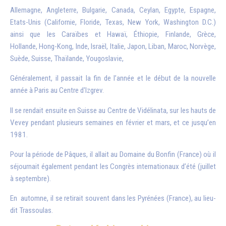
Allemagne, Angleterre, Bulgarie, Canada, Ceylan, Egypte, Espagne,
Etats-Unis (Californie, Floride, Texas, New York, Washington D.C.)
ainsi que les Caraïbes et Hawaï, Éthiopie, Finlande, Grèce,
Hollande, Hong-Kong, Inde, Israël, Italie, Japon, Liban, Maroc, Norvège,
Suède, Suisse, Thaïlande, Yougoslavie,
Généralement, il passait la fin de l’année et le début de la nouvelle
année à Paris au Centre d'Izgrev.
Il se rendait ensuite en Suisse au Centre de Vidélinata, sur les hauts de
Vevey pendant plusieurs semaines en février et mars, et ce jusqu’en
1981.
Pour la période de Pâques, il allait au Domaine du Bonfin (France) où il
séjournait également pendant les Congrès internationaux d’été (juillet
à septembre).
En automne, il se retirait souvent dans les Pyrénées (France), au lieu-
dit Trassoulas.