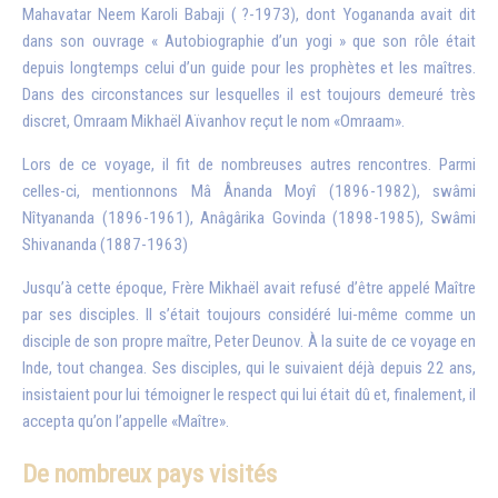
Mahavatar Neem Karoli Babaji ( ?-1973), dont Yogananda avait dit
dans son ouvrage « Autobiographie d’un yogi » que son rôle était
depuis longtemps celui d’un guide pour les prophètes et les maîtres.
Dans des circonstances sur lesquelles il est toujours demeuré très
discret, Omraam Mikhaël Aïvanhov reçut le nom «Omraam».
Lors de ce voyage, il fit de nombreuses autres rencontres. Parmi
celles-ci, mentionnons Mâ Ânanda Moyî (1896-1982), swâmi
Nîtyananda (1896-1961), Anâgârika Govinda (1898-1985), Swâmi
Shivananda (1887-1963)
Jusqu’à cette époque, Frère Mikhaël avait refusé d’être appelé Maître
par ses disciples. Il s’était toujours considéré lui-même comme un
disciple de son propre maître, Peter Deunov. À la suite de ce voyage en
Inde, tout changea. Ses disciples, qui le suivaient déjà depuis 22 ans,
insistaient pour lui témoigner le respect qui lui était dû et, finalement, il
accepta qu’on l’appelle «Maître».
De nombreux pays visités