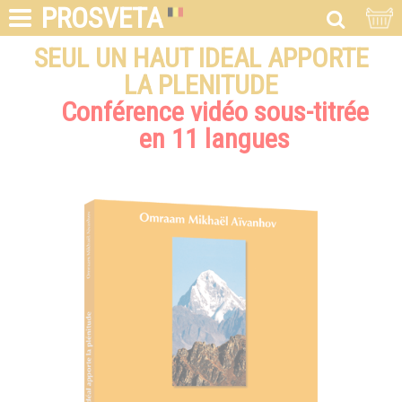
PROSVETA
SEUL UN HAUT IDEAL APPORTE
LA PLENITUDE
Conférence vidéo sous-titrée
en 11 langues