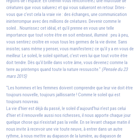
régions de l’espace. En chemin vous rencontrerez une multitude de
créatures que vous saluerez et qui vous salueront en retour. Dites-
vous que c’est cela la vraie vie : des échanges, une communication
ininterrompue avec des millions de créatures. Devenir comme le
soleil… Nourrissez cet idéal, et qu’il prenne en vous une telle
importance que tout votre être en soit embrasé, illuminé : peu à peu,
vous sentirez croître en vous tous les germes de la vie divine. Sans
insister, sans même y penser, vous manifesterez ce qu’il y a en vous de
meilleur. Le soleil, le soleil spirituel, c’est vers lui que tout votre être
doit tendre. Dès qu’il brille dans votre âme, vous devenez comme la
terre au printemps quand toute la nature ressuscite."
(Pensée du 23
mars 2015)
"Les hommes et les femmes doivent comprendre que leur vie doit être
toujours nouvelle, toujours jaillissante ! Comme le soleil qui est
toujours nouveau.
La vie d’hier est déjà du passé, le soleil d’aujourd’hui n’est pas celui
d’hier et il renouvelle aussi nos richesses, il nous apporte chaque jour
quelque chose qui n’existait pas la veille. En se levant chaque matin il
nous invite à recevoir une vie toute neuve, à entrer dans un autre
rythme, à nous mettre au diapason de la lumière, au diapason de