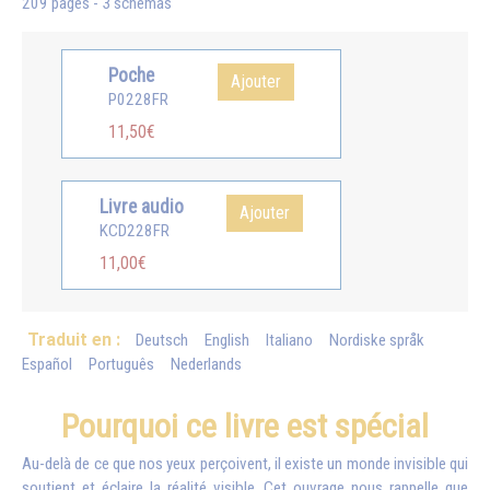
209 pages - 3 schémas
Poche
Ajouter
P0228FR
11,50€
Livre audio
Ajouter
KCD228FR
11,00€
Traduit en :
Deutsch
English
Italiano
Nordiske språk
Español
Português
Nederlands
Pourquoi ce livre est spécial
Au-delà de ce que nos yeux perçoivent, il existe un monde invisible qui
soutient et éclaire la réalité visible. Cet ouvrage nous rappelle que