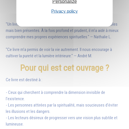
Personalize
Avis de lecteurs
Privacy policy
"Un livre fascinant qui m’a ouvert les yeux sur des réalités invisibles
mais bien présentes. À la fois profond et prudent, il m’a aidé à mieux
comprendre mes propres expériences spirituelles." — Nathalie L.
"Ce livre m’a permis de voir la vie autrement. Il nous encourage à
cultiver la pureté et la lumière intérieure." — André M.
Pour qui est cet ouvrage ?
Ce livre est destiné à :
- Ceux qui cherchent à comprendre la dimension invisible de
l’existence.
- Les personnes attirées par la spiritualité, mais soucieuses d’éviter
les illusions et les dangers.
- Les lecteurs désireux de progresser vers une vision plus subtile et
lumineuse.