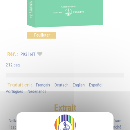
Feuilleter
Réf. :
P0216IT
212 pag.
Traduit en :
Français
Deutsch
English
Español
Português
Nederlands
Extrait
Nella Scienza Iniziatica leggere vuole dire essere capaci di decifrare
l’aspetto sottile e nascosto delle creature e degli oggetti, nonché