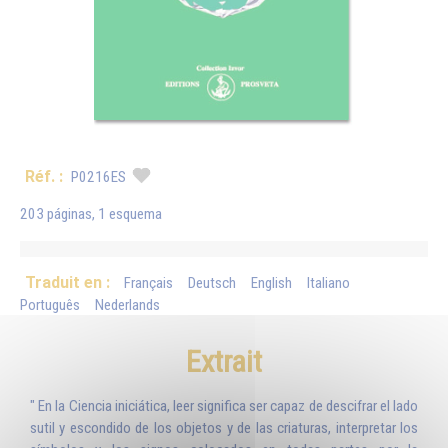
Réf. :
P0216ES
203 páginas, 1 esquema
Traduit en :
Français
Deutsch
English
Italiano
Português
Nederlands
Extrait
" En la Ciencia iniciática, leer significa ser capaz de descifrar el lado
sutil y escondido de los objetos y de las criaturas, interpretar los