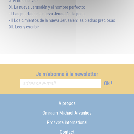
X. El río de la vida
XI. La nueva Jerusalén y el hombre perfecto:
- I Las puertasde la nueva Jerusalén: la perla,
- II Los cimientos de la nueva Jerusalén: las piedras preciosas
XII. Leer y escribir.
Je m'abonne à la newsletter
Ok !
A propos
Omraam Mikhaël Aïvanhov
Prosveta international
Contact