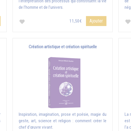
l’interprétation des processus qui constituent la vie
de 
de l’homme et de l’univers.
nég
Ajouter
11,50€
Création artistique et création spirituelle
r
Inspiration, imagination, prose et poésie, magie du
La 
s
geste, art, science et religion : comment créer le
est
chef d'œuvre vivant.
l'a 