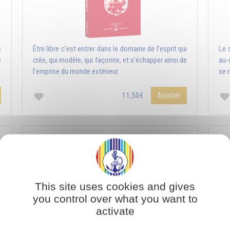
s
Être libre c’est entrer dans le domaine de l’esprit qui
Le s
e
crée, qui modèle, qui façonne, et s'échapper ainsi de
au-
l’emprise du monde extérieur.
se r
Ajouter
11,50€
Le Masculin et le Féminin, fondements de la
création
This site uses cookies and gives
you control over what you want to
activate