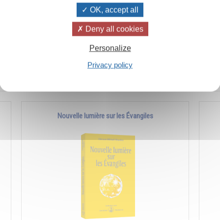
OK, accept all
e
Comment améliorer les manifestations de l'amour
La 
Deny all cookies
et redonner à la femme sa véritable place.
réa
Personalize
modè
Privacy policy
Ajouter
11,50€
Nouvelle lumière sur les Évangiles