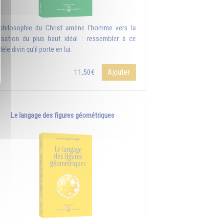
philosophie du Christ amène l’homme vers la
lisation du plus haut idéal : ressembler à ce
le divin qu’il porte en lui.
Ajouter
11,50€
Le langage des figures géométriques